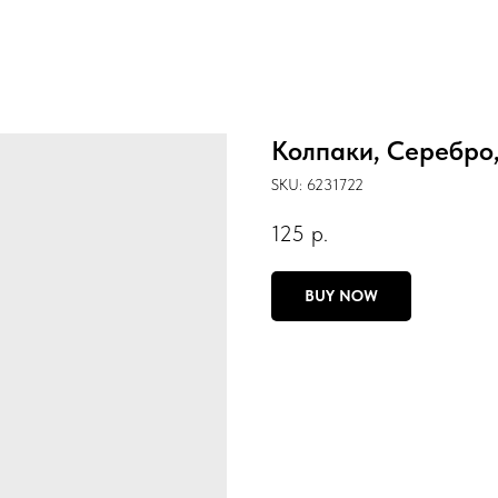
Колпаки, Серебро, 
SKU:
6231722
125
р.
BUY NOW