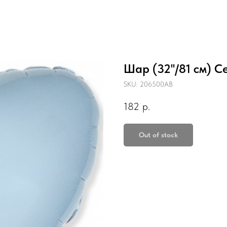
Шар (32''/81 см) С
SKU:
206500AB
182
р.
Out of stock