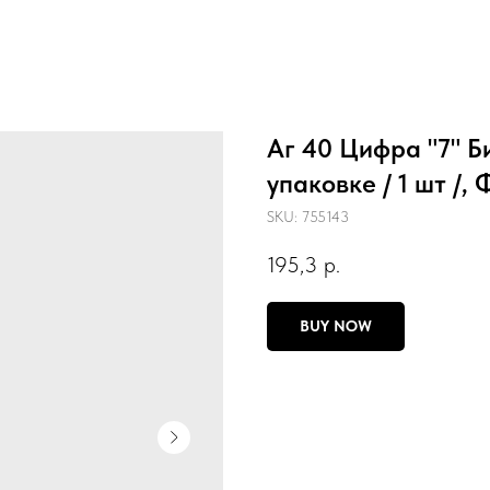
Аг 40 Цифра "7" Б
упаковке / 1 шт /
SKU:
755143
195,3
р.
BUY NOW