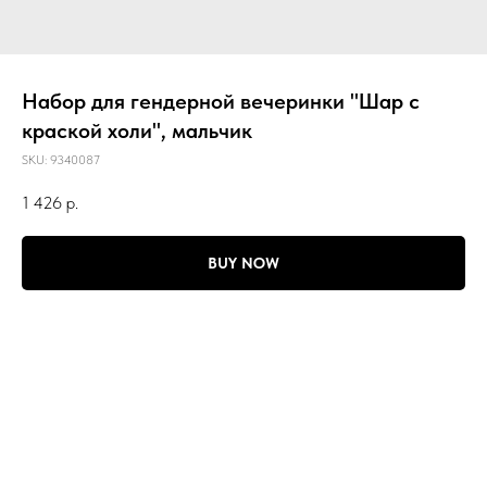
Набор для гендерной вечеринки "Шар с
краской холи", мальчик
SKU:
9340087
1 426
р.
BUY NOW