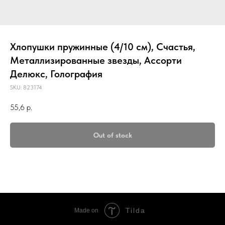
Хлопушки пружинные (4/10 см), Счастья,
Металлизированные звезды, Ассорти
Делюкс, Голография
SKU:
823174
55,6
р.
Out of stock
Tilda
Made on