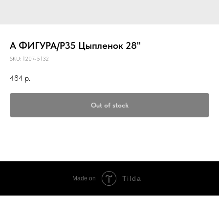
А ФИГУРА/P35 Цыпленок 28"
SKU:
1207-5132
484
р.
Out of stock
Tilda
Made on