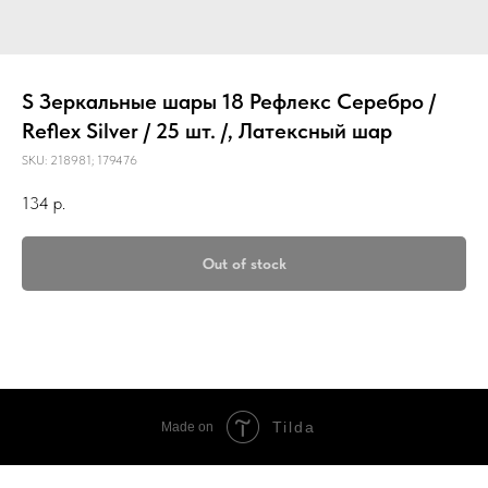
S Зеркальные шары 18 Рефлекс Серебро /
Reflex Silver / 25 шт. /, Латексный шар
SKU:
218981; 179476
134
р.
Out of stock
Tilda
Made on