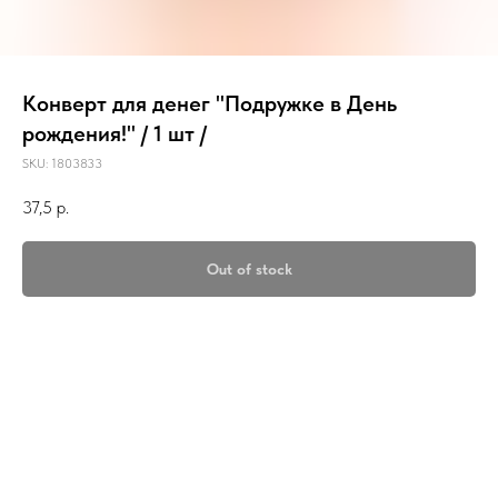
Конверт для денег "Подружке в День
рождения!" / 1 шт /
SKU:
1803833
37,5
р.
Out of stock