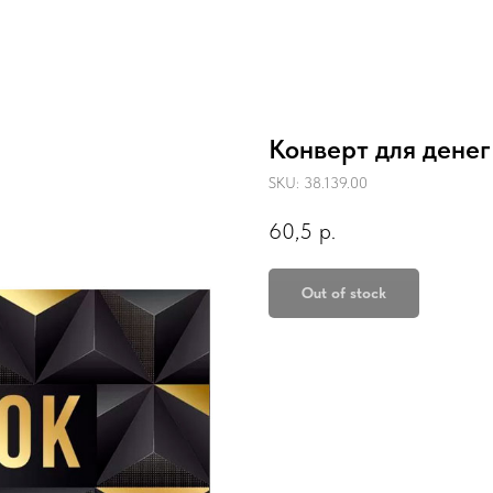
Конверт для денег 
SKU:
38.139.00
60,5
р.
Out of stock