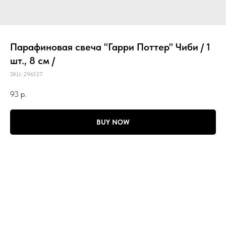
Парафиновая свеча "Гарри Поттер" Чиби / 1
шт., 8 см /
SKU:
296127
93
р.
BUY NOW