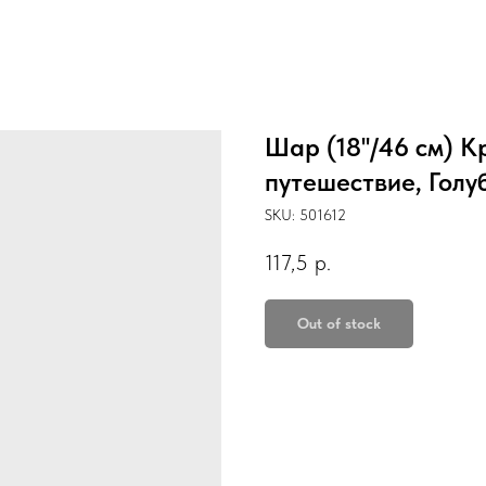
Шар (18''/46 см) К
путешествие, Голуб
SKU:
501612
117,5
р.
Out of stock