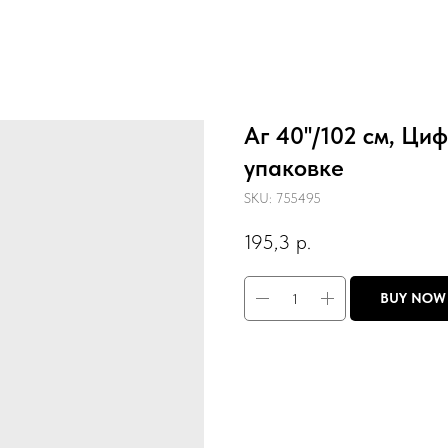
Аг 40''/102 см, Ци
упаковке
SKU:
755495
195,3
р.
BUY NOW