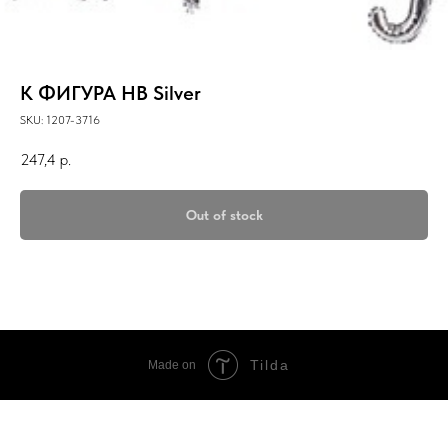
К ФИГУРА HB Silver
SKU:
1207-3716
247,4
р.
Out of stock
Tilda
Made on