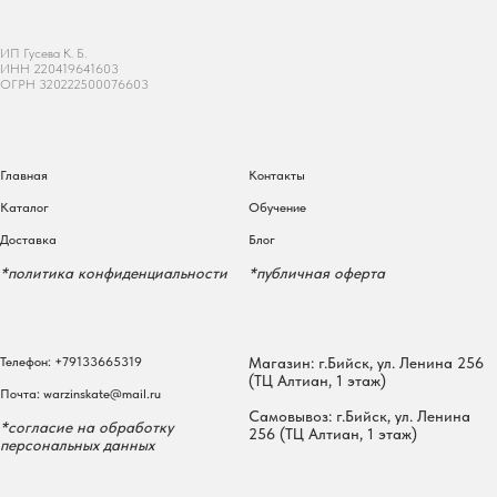
ИП Гусева К. Б.
ИНН 220419641603
ОГРН 320222500076603
Главная
Контакты
Каталог
Обучение
Доставка
Блог
*политика конфиденциальности
*публичная оферта
Телефон:
+79133665319
Магазин: г.Бийск, ул. Ленина 256
(ТЦ Алтиан, 1 этаж)
Почта:
warzinskate@mail.ru
Самовывоз: г.Бийск, ул. Ленина
*согласие на обработку
256 (ТЦ Алтиан, 1 этаж)
персональных данных